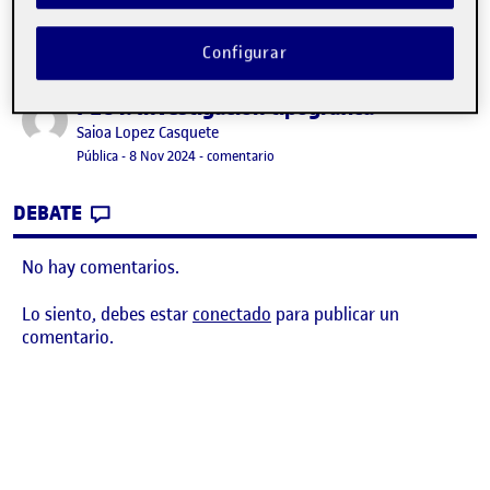
Configurar
PEC 1. Investigación tipográfica
Publicado por
Publicado por
Saioa Lopez Casquete
Visibilidad:
Fecha de publicación
en PEC 1. Investigación tipográfica
Pública
-
8 Nov 2024
-
comentario
CONTRIBUTION
0
EN PEC 1. INVESTIGACIÓN TIPOGRÁFICA
DEBATE
No hay comentarios.
Lo siento, debes estar
conectado
para publicar un
comentario.