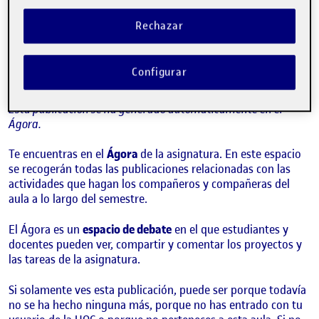
¡Bienvenidos y bienvenidas!
Publicado por
Folio
Rechazar
Visibilidad:
Fecha de publicación
15 septiembre, 2022 3:41 pm
Pública
-
8 Sep 2021
Configurar
¡Hola!
Esta publicación se ha generado automáticamente en el
Ágora.
Te encuentras en el
Ágora
de la asignatura. En este espacio
se recogerán todas las publicaciones relacionadas con las
actividades que hagan los compañeros y compañeras del
aula a lo largo del semestre.
El Ágora es un
espacio de debate
en el que estudiantes y
docentes pueden ver, compartir y comentar los proyectos y
las tareas de la asignatura.
Si solamente ves esta publicación, puede ser porque todavía
no se ha hecho ninguna más, porque no has entrado con tu