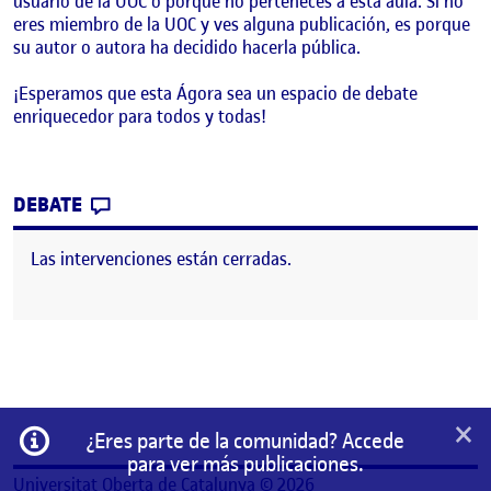
usuario de la UOC o porque no perteneces a esta aula. Si no
eres miembro de la UOC y ves alguna publicación, es porque
su autor o autora ha decidido hacerla pública.
¡Esperamos que esta Ágora sea un espacio de debate
enriquecedor para todos y todas!
CONTRIBUTION
0
EN ¡BIENVENIDOS Y BIENVENIDAS!
DEBATE
Las intervenciones están cerradas.
×
Información
¿Eres parte de la comunidad? Accede
para ver más publicaciones.
Universitat Oberta de Catalunya © 2026