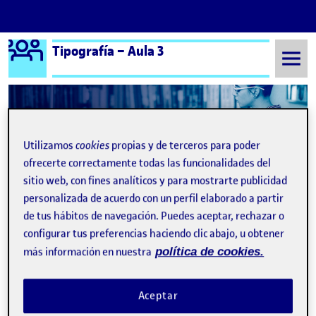
Logo Ágora
Tipografía – Aula 3
Saltar al contenido
Semestre 20241 - Aula 3
¡Bienvenidos y bienvenidas!
Utilizamos
cookies
propias y de terceros para poder
ofrecerte correctamente todas las funcionalidades del
Navegación de entradas
: PAC
Siguiente
sitio web, con fines analíticos y para mostrarte publicidad
personalizada de acuerdo con un perfil elaborado a partir
de tus hábitos de navegación. Puedes aceptar, rechazar o
configurar tus preferencias haciendo clic abajo, u obtener
más información en nuestra
política de cookies.
Aceptar
Publicado por