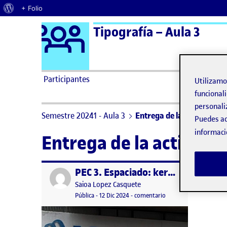
Acerca de WordPress
+ Folio
Logo Ágora
Tipografía – Aula 3
Saltar al contenido
Participantes
Utilizam
funcionali
personali
Semestre 20241 - Aula 3
Entrega de la actividad P3
Puedes ac
informaci
Entrega de la actividad
PEC 3. Espaciado: kerning y tracking
Publicado por
Publicado por
Saioa Lopez Casquete
Visibilidad:
Fecha de publicación
12 diciembre, 2024 11:43 pm
en PEC 3. Espaciado: k
Pública
-
12 Dic 2024
-
comentario