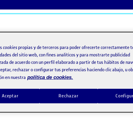
ActiFolios
Ay
os
cookies
propias y de terceros para poder ofrecerte correctamente t
dades del sitio web, con fines analíticos y para mostrarte publicidad
zada de acuerdo con un perfil elaborado a partir de tus hábitos de na
. Espaciado: kerning i tracking
eptar, rechazar o configurar tus preferencias haciendo clic abajo, u 
ón en nuestra
política de cookies.
 P3. Espaciado: kerning i tr
Aceptar
Rechazar
Configu
erning y tracking