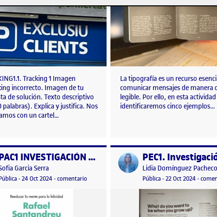
KING1.1. Tracking 1 Imagen
La tipografía es un recurso esenci
king incorrecto. Imagen de tu
comunicar mensajes de manera c
a de solución. Texto descriptivo
legible. Por ello, en esta actividad
 palabras). Explica y justifica. Nos
identificaremos cinco ejemplos…
amos con un cartel…
PAC1 INVESTIGACIÓN TIPOGRÁFICA
o por
Publicado por
Publicado por
Publicado por
Sofia Garcia Serra
Lidia Domínguez Pachec
 tipográfica
Visibilidad:
Fecha de publicación
24 octubre, 2024 9:26 pm
en PAC1 INVESTIGACIÓN TIPOGRÁFICA
Visibilidad:
Fecha de publicació
23 octub
Pública
-
24 Oct 2024
-
comentario
Pública
-
22 Oct 2024
-
comen