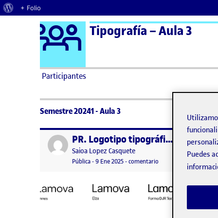
Acerca de WordPress
+ Folio
Logo Ágora
Tipografía – Aula 3
Saltar al contenido
Participantes
Semestre 20241 - Aula 3
Utilizam
funcionali
PR. Logotipo tipográfico
Publicado por
Publicad
personali
Publicado por
Saioa Lopez Casquete
Puedes ac
Visibilidad:
Fecha de publicación
10 enero, 2025 12:33 am
en PR. Logotipo tipogr
Pública
-
9 Ene 2025
-
comentario
informaci