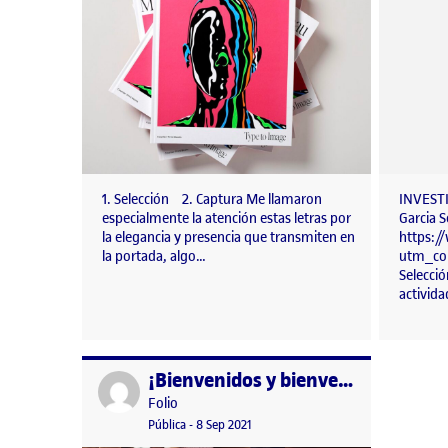
1. Selección 2. Captura Me llamaron
INVESTI
especialmente la atención estas letras por
Garcia S
la elegancia y presencia que transmiten en
https:
la portada, algo…
utm_co
Selecció
activid
¡Bienvenidos y bienvenidas!
Publicado por
Publicado por
Folio
Visibilidad:
Fecha de publicación
15 septiembre, 2022 3:41 pm
Pública
-
8 Sep 2021