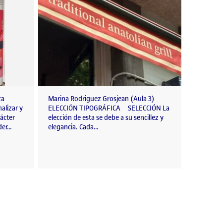
za
Marina Rodriguez Grosjean (Aula 3)
alizar y
ELECCIÓN TIPOGRÁFICA SELECCIÓN La
?
ácter
elección de esta se debe a su sencillez y
&utm_source=sharebutton
der…
elegancia. Cada…