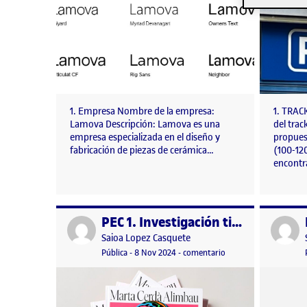
1. Empresa Nombre de la empresa:
1. TRAC
Lamova Descripción: Lamova es una
del trac
empresa especializada en el diseño y
propuest
fabricación de piezas de cerámica…
(100-120
encontr
PEC 1. Investigación tipográfica
Publicado por
Publicad
Publicado por
Saioa Lopez Casquete
Visibilidad:
Fecha de publicación
en PEC 1. Investigación
Pública
-
8 Nov 2024
-
comentario