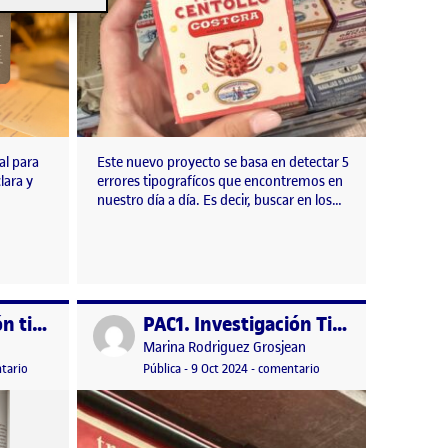
al para
Este nuevo proyecto se basa en detectar 5
lara y
errores tipografícos que encontremos en
nuestro día a día. Es decir, buscar en los…
PEC1. Investigación tipográfica
PAC1. Investigación Tipográfica
Publicado por
Publicado por
o
Marina Rodriguez Grosjean
n
re, 2024 12:00 am
en PEC1. Investigación tipográfica
Visibilidad:
Fecha de publicación
9 octubre, 2024 1:56 pm
en PAC1. Investigación T
tario
Pública
-
9 Oct 2024
-
comentario