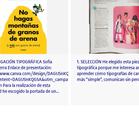
GACIÓN TIPOGRÁFICA Sofia
1. SELECCIÓN He elegido esta pie
erra Enlace de presentación:
tipográfica porque me interesa an
//www.canva.com/design/DAGUSnKQGSA/sVTLvJl3929wyDEYDjopBw/edit
aprender cómo tipografías de car
ntent=DAGUSnKQGSA&utm_campaign=designshare&utm_medium=link2
más “simple”, comunican sin per
n Para la realización de esta
ad he escogido la portada de un…