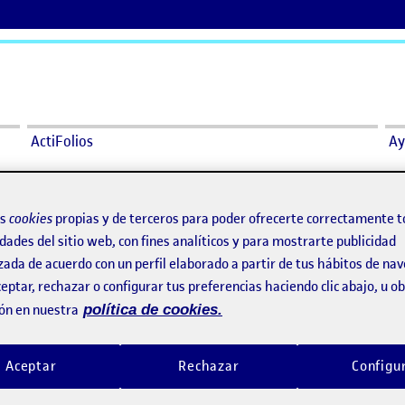
ActiFolios
Ay
os
cookies
propias y de terceros para poder ofrecerte correctamente t
dades del sitio web, con fines analíticos y para mostrarte publicidad
PEC 3. Espaciado: kerning y tracking
o por
Publicado por
zada de acuerdo con un perfil elaborado a partir de tus hábitos de na
Publicado por
Publicado por
Saioa Lopez Casquete
Saioa Lopez Casquete
eptar, rechazar o configurar tus preferencias haciendo clic abajo, u 
áfico
Visibilidad:
Fecha de publicación
12 diciembre, 2024 11:43 pm
en PEC 3. Espaciado: kerning y tracking
Visibilidad:
Fecha de publicació
Pública
-
12 Dic 2024
-
comentario
Pública
-
21 Nov 2024
-
comen
ón en nuestra
política de cookies.
Aceptar
Rechazar
Configu