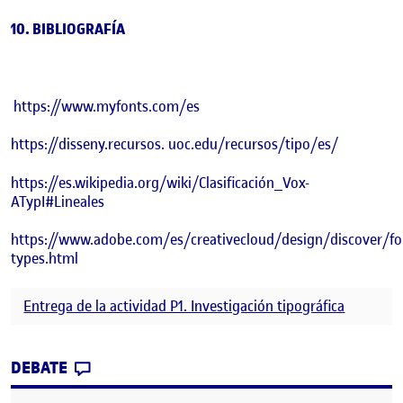
10. BIBLIOGRAFÍA
https://www.myfonts.com/es
https://disseny.recursos. uoc.edu/recursos/tipo/es/
https://es.wikipedia.org/wiki/Clasificación_Vox-
ATypI#Lineales
https://www.adobe.com/es/creativecloud/design/discover/fo
types.html
Entrega de la actividad P1. Investigación tipográfica
CONTRIBUTION
0
EN PEC1. INVESTIGACIÓN TIPOGRÁFICA
DEBATE