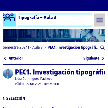
Logo Ágora
Tipografía – Aula 3
Saltar al contenido
Semestre 20241 - Aula 3
PEC1. Investigación tipográfica
Navegación de entradas
: PAC1. Investigación Tipográfica
: PA
Anterior
Siguiente
PEC1. Investigación tipográfic
Publicado por
Publicado por
Lidia Domínguez Pacheco
Visibilidad:
Fecha de publicación
23 octubre, 2024 12:00 am
en PEC1. Investigación tipográfica
Pública
-
22 Oct 2024
-
comentario
1. SELECCIÓN