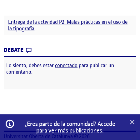
Entrega de la actividad P2. Malas prácticas en el uso de
la tipografía
CONTRIBUTION
0
EN PEC 2: MAL USO DE LA TIPOGRAFÍA
DEBATE
Lo siento, debes estar
conectado
para publicar un
comentario.
×
Información
¿Eres parte de la comunidad? Accede
para ver más publicaciones.
Universitat Oberta de Catalunya © 2026