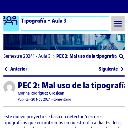
Logo Ágora
Tipografía – Aula 3
Saltar al contenido
Semestre 20241 - Aula 3
PEC 2: Mal uso de la tipografía
Navegación de entradas
: PEC 1. Investigación tipográfica
: PEC
Anterior
Siguiente
PEC 2: Mal uso de la tipografía
Publicado por
Publicado por
Marina Rodriguez Grosjean
Visibilidad:
Fecha de publicación
en PEC 2: Mal uso de la tipografía
Pública
-
20 Nov 2024
-
comentario
Este nuevo proyecto se basa en detectar 5 errores
tipografícos que encontremos en nuestro día a día. Es decir,