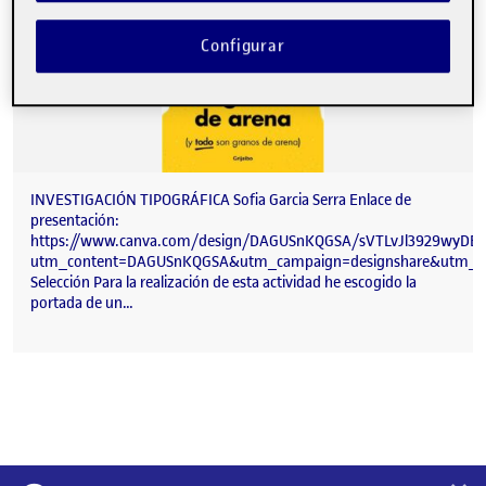
Configurar
INVESTIGACIÓN TIPOGRÁFICA Sofia Garcia Serra Enlace de
presentación:
https://www.canva.com/design/DAGUSnKQGSA/sVTLvJl3929wyDEY
utm_content=DAGUSnKQGSA&utm_campaign=designshare&utm_me
Selección Para la realización de esta actividad he escogido la
portada de un…