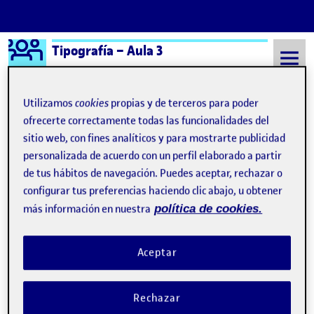
Logo Ágora
Tipografía – Aula 3
Saltar al contenido
Utilizamos
cookies
propias y de terceros para poder
ofrecerte correctamente todas las funcionalidades del
Semestre 20241 - Aula 3
24 Octubre, 2024
sitio web, con fines analíticos y para mostrarte publicidad
personalizada de acuerdo con un perfil elaborado a partir
24 Octubre, 2024
de tus hábitos de navegación. Puedes aceptar, rechazar o
configurar tus preferencias haciendo clic abajo, u obtener
más información en nuestra
política de cookies.
PAC1 INVESTIGACIÓN TIPOGRÁFICA
Publicado por
Publicado por
Sofia Garcia Serra
Visibilidad:
Fecha de publicación
24 octubre, 2024 9:26 pm
en PAC1 INVESTIGACIÓN TIPOGRÁF
Pública
-
24 Oct 2024
-
comentario
Aceptar
Rechazar