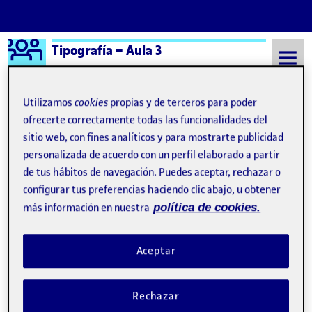
Logo Ágora
Tipografía – Aula 3
Saltar al contenido
Utilizamos
cookies
propias y de terceros para poder
ofrecerte correctamente todas las funcionalidades del
Semestre 20241 - Aula 3
Sofia Garcia Serra
sitio web, con fines analíticos y para mostrarte publicidad
personalizada de acuerdo con un perfil elaborado a partir
Sofia Garcia Serra
de tus hábitos de navegación. Puedes aceptar, rechazar o
configurar tus preferencias haciendo clic abajo, u obtener
más información en nuestra
política de cookies.
PAC1 INVESTIGACIÓN TIPOGRÁFICA
Publicado por
Publicado por
Sofia Garcia Serra
Visibilidad:
Fecha de publicación
24 octubre, 2024 9:26 pm
en PAC1 INVESTIGACIÓN TIPOGRÁF
Pública
-
24 Oct 2024
-
comentario
Aceptar
Rechazar