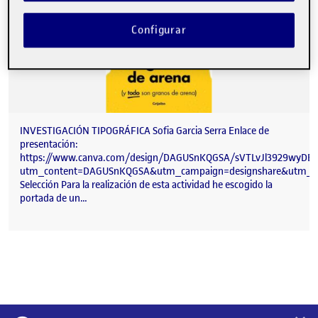
Configurar
INVESTIGACIÓN TIPOGRÁFICA Sofia Garcia Serra Enlace de
presentación:
https://www.canva.com/design/DAGUSnKQGSA/sVTLvJl3929wyDEY
utm_content=DAGUSnKQGSA&utm_campaign=designshare&utm_me
Selección Para la realización de esta actividad he escogido la
portada de un…