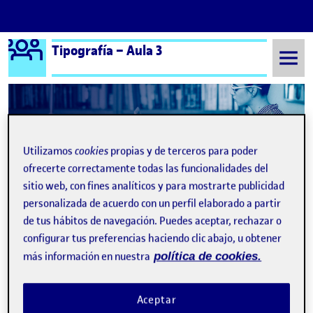
Logo Ágora
Tipografía – Aula 3
Saltar al contenido
Semestre 20241 - Aula 3
Entrega de la actividad P2. Malas prácticas en el uso de la tipografía
Utilizamos
cookies
propias y de terceros para poder
Entrega de la actividad
ofrecerte correctamente todas las funcionalidades del
sitio web, con fines analíticos y para mostrarte publicidad
P2. Malas prácticas en el
personalizada de acuerdo con un perfil elaborado a partir
uso de la tipografía
de tus hábitos de navegación. Puedes aceptar, rechazar o
configurar tus preferencias haciendo clic abajo, u obtener
más información en nuestra
política de cookies.
PEC 2. Malas prácticas en el uso de la tipografía
Publicado por
Publicado por
Saioa Lopez Casquete
Aceptar
Visibilidad:
Fecha de publicación
en PEC 2. Malas prácticas en el uso 
Pública
-
21 Nov 2024
-
comentario