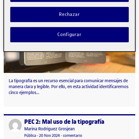
Rechazar
Configurar
La tipografía es un recurso esencial para comunicar mensajes de
manera clara y legible. Por ello, en esta actividad identificaremos
cinco ejemplos…
PEC 2: Mal uso de la tipografía
Publicado por
Publicado por
Marina Rodriguez Grosjean
Visibilidad:
Fecha de publicación
en PEC 2: Mal uso de la tipografía
Pública
-
20 Nov 2024
-
comentario